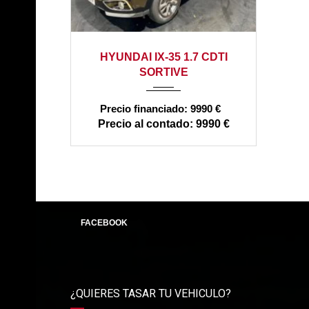
2015
manual
146000
HYUNDAI IX-35 1.7 CDTI
SORTIVE
9990 €
9990 €
FACEBOOK
¿QUIERES TASAR TU VEHICULO?