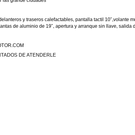
r las grande ciudades
delanteros y traseros calefactables, pantalla tactil 10",volante m
llantas de aluminio de 19", apertura y arranque sin llave, sali
OTOR.COM
NTADOS DE ATENDERLE