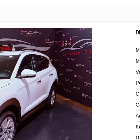
D
M
M
V
P
C
C
A
K
D