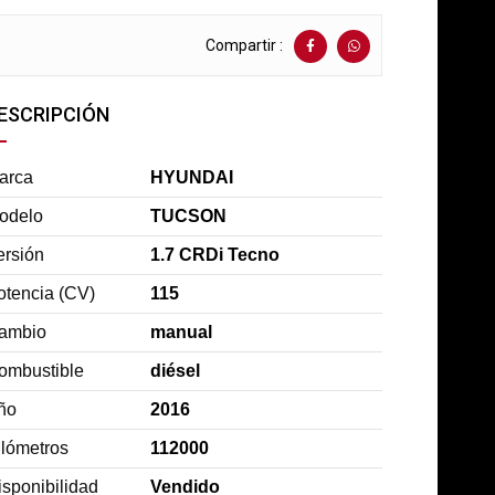
Compartir :
ESCRIPCIÓN
arca
HYUNDAI
odelo
TUCSON
ersión
1.7 CRDi Tecno
otencia (CV)
115
ambio
manual
ombustible
diésel
ño
2016
ilómetros
112000
isponibilidad
Vendido