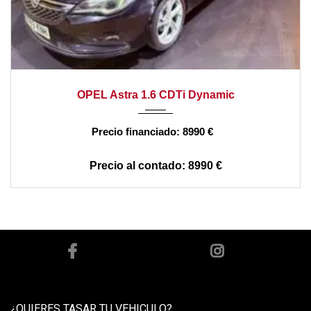
2018
manual
140000
OPEL Astra 1.6 CDTi Dynamic
8990 €
8990 €
¿QUIERES TASAR TU VEHICULO?