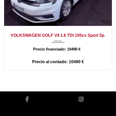
2018
manual
192000
VOLKSWAGEN GOLF VII 1.6 TDI 105cv Sport 5p.
10490 €
10490 €