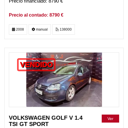
8790 €
8790 €
2008
manual
138000
VENDIDO
VOLKSWAGEN GOLF V 1.4
Ver
TSI GT SPORT