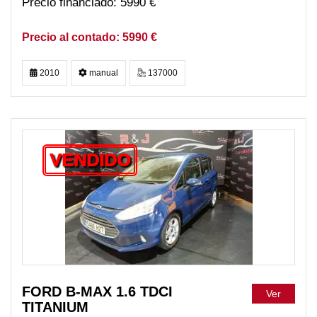
5990 €
5990 €
2010
manual
137000
VENDIDO
FORD B-MAX 1.6 TDCI
Ver
TITANIUM