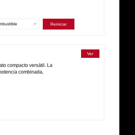
bustible
Reiniciar
Ver
ato compacto versátil. La
e potencia combinada,