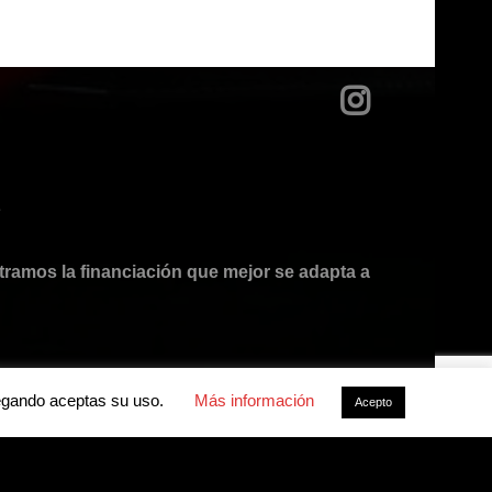
?
mos la financiación que mejor se adapta a
avegando aceptas su uso.
Más información
Acepto
acidad
-
Política de cookies