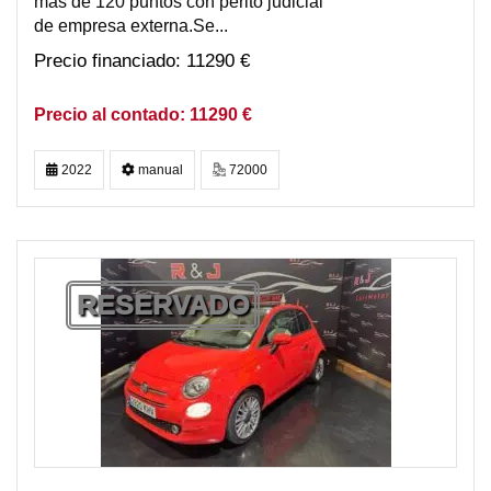
mas de 120 puntos con perito judicial
de empresa externa.Se...
11290 €
11290 €
2022
manual
72000
RESERVADO