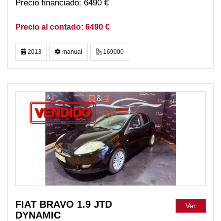
6490 €
6490 €
2013
manual
169000
VENDIDO
FIAT BRAVO 1.9 JTD
Ver
DYNAMIC