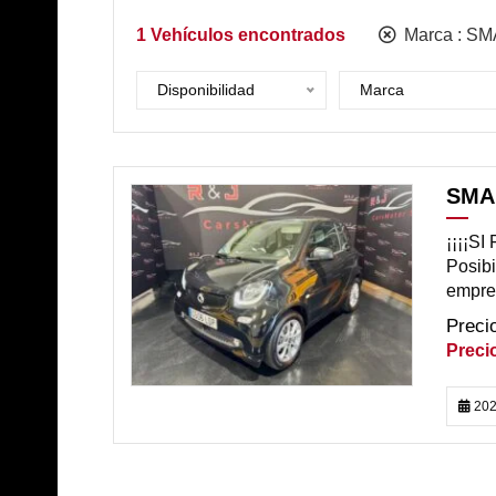
1
Vehículos encontrados
Marca :
SM
Disponibilidad
Marca
SMA
DISPONIBLE
¡¡¡¡S
Posibi
empres
202