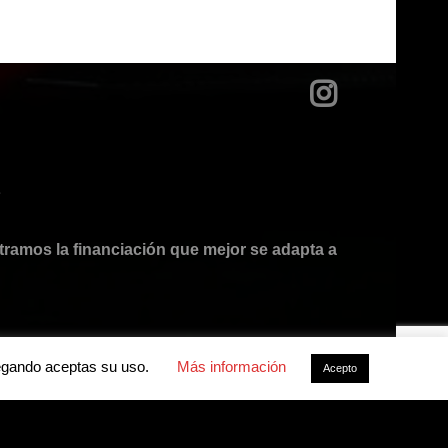
?
mos la financiación que mejor se adapta a
avegando aceptas su uso.
Más información
Acepto
acidad
-
Política de cookies