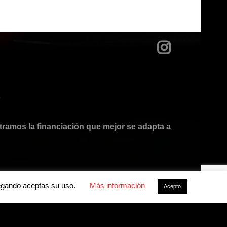
?
mos la financiación que mejor se adapta a
avegando aceptas su uso.
Más información
Acepto
acidad
-
Política de cookies