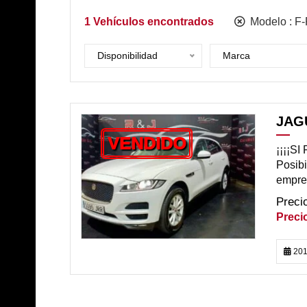
1
Vehículos encontrados
Modelo :
F
Disponibilidad
Marca
JAG
VENDIDO
¡¡¡¡S
Posibi
empres
201