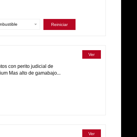
bustible
Reiniciar
Ver
os con perito judicial de
ium Mas alto de gamabajo...
Ver