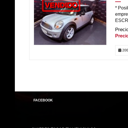
VENDIDO
* Posi
empre
ESCRI
200
FACEBOOK